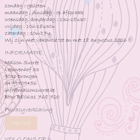
zondag : gesloten
maandag , dinsdag : op afspraak
woensdag, donderdag : 13u-18u30
vrijdag : 10u-18u30u
zaterdag : 10u-17u
Wij zijn met vakantie tot en met 18 augustus 2026 !
INFORMATIE
Maison Sucrée
Leeuwenhof 33
9031 Drongen
0479709456
info@maisonsucree.be
Btw: BE0631 768 720
Privacyverklaring
Meer info
VOLG ONS OP