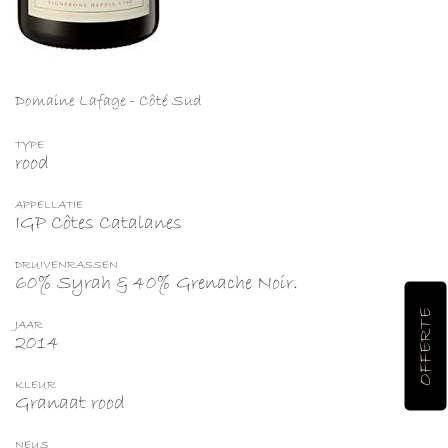
Domaine Lafage -
Côté Sud
TYPE
rood
APPELLATIE
IGP Côtes Catalanes
DRUIVENRASSEN
60% Syrah & 40% Grenache Noir.
OFFERTE
JAAR
2014
KLEUR
Granaat rood
NEUS